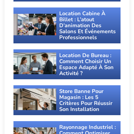
Location Cabine À
Billet : L’atout
D’animation Des
Salons Et Événements
Professionnels
Location De Bureau :
Comment Choisir Un
Espace Adapté À Son
Activité ?
Store Banne Pour
Magasin : Les 5
Critères Pour Réussir
Son Installation
Rayonnage Industriel :
Comment Optimiser