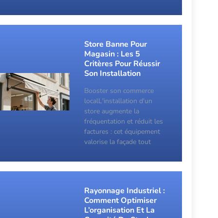
Store Banne Pour
Magasin : Les 5
Critères Pour Réussir
Son Installation
Booster son commerce
localL'installation d'un
store augmente la
fréquentation et réduit les
factures : cet équipement
valorise la façade tout
Rayonnage Industriel :
Comment Optimiser
L’organisation Et La