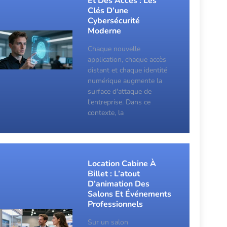
Et Des Accès : Les
Clés D’une
Cybersécurité
Moderne
Chaque nouvelle
application, chaque accès
distant et chaque identité
numérique augmente la
surface d'attaque de
l'entreprise. Dans ce
contexte, la
Location Cabine À
Billet : L’atout
D’animation Des
Salons Et Événements
Professionnels
Sur un salon