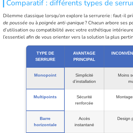
Comparatif : différents types de serr
Dilemme classique lorsqu’on explore la serrurerie : faut-il p
de poussée
ou à
poignée anti-panique
? Chacun arbore ses poi
d’utilisation ou compatibilité avec votre esthétique intérieur
l’essentiel afin de vous orienter vers la solution la plus pert
TYPE DE
AVANTAGE
INCONVÉN
SERRURE
PRINCIPAL
Monopoint
Simplicité
Moins s
d’installation
mu
Multipoints
Sécurité
Montage
renforcée
Barre
Accès
Design 
horizontale
instantané