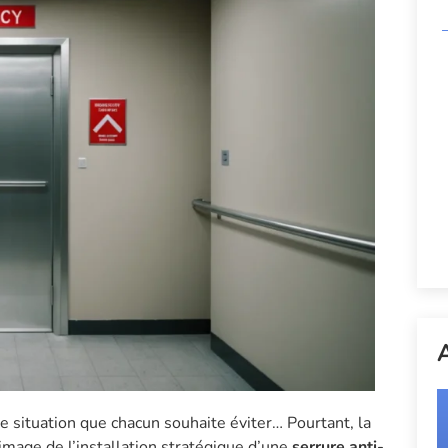
A
e situation que chacun souhaite éviter… Pourtant, la
l’image de l’installation stratégique d’une
serrure anti-