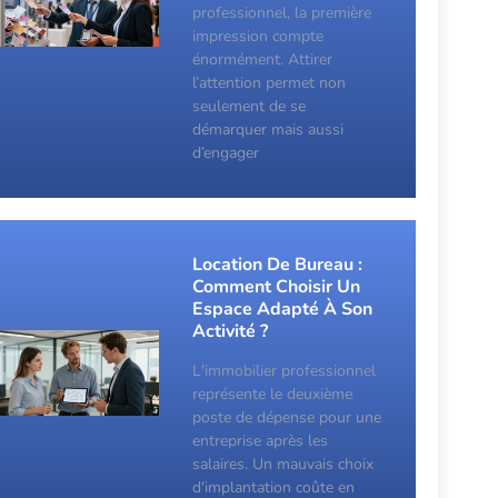
professionnel, la première
impression compte
énormément. Attirer
l’attention permet non
seulement de se
démarquer mais aussi
d’engager
Location De Bureau :
Comment Choisir Un
Espace Adapté À Son
Activité ?
L'immobilier professionnel
représente le deuxième
poste de dépense pour une
entreprise après les
salaires. Un mauvais choix
d'implantation coûte en