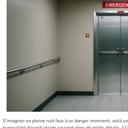
S’imaginer en pleine nuit face à un danger imminent, voilà un
tranquillité d’esprit réside souvent dans de petits détails, à 