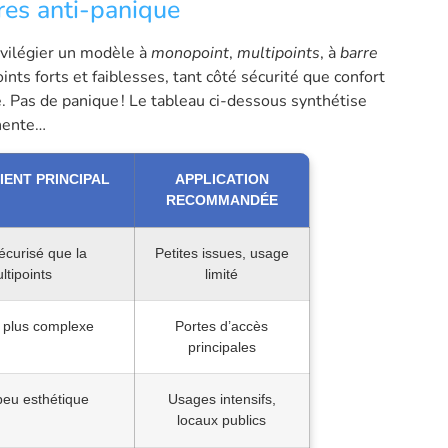
ures anti-panique
rivilégier un modèle à
monopoint
,
multipoints
, à
barre
nts forts et faiblesses, tant côté sécurité que confort
e. Pas de panique ! Le tableau ci-dessous synthétise
inente…
IENT PRINCIPAL
APPLICATION
RECOMMANDÉE
écurisé que la
Petites issues, usage
ltipoints
limité
 plus complexe
Portes d’accès
principales
peu esthétique
Usages intensifs,
locaux publics