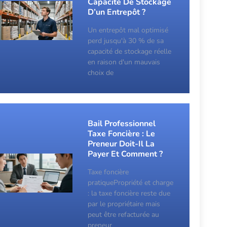
Capacité De Stockage
D’un Entrepôt ?
Un entrepôt mal optimisé
perd jusqu'à 30 % de sa
capacité de stockage réelle
en raison d'un mauvais
choix de
Bail Professionnel
Taxe Foncière : Le
Preneur Doit-Il La
Payer Et Comment ?
Taxe foncière
pratiquePropriété et charge
: la taxe foncière reste due
par le propriétaire mais
peut être refacturée au
preneur