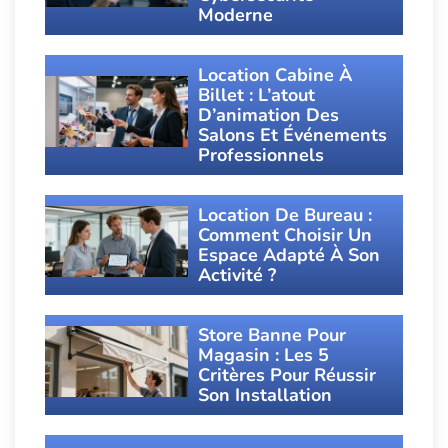
Moderne
Location Cabine À
Billet : L’atout
D’animation Des
Salons Et Événements
Professionnels
Location De Bureau :
Comment Choisir Un
Espace Adapté À Son
Activité ?
Store Banne Pour
Magasin : Les 5
Critères Pour Réussir
Son Installation