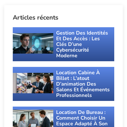
Articles récents
Gestion Des Identités
Et Des Accès : Les
Clés D’une
Cybersécurité
Moderne
Location Cabine À
Billet : L’atout
D’animation Des
Salons Et Événements
Professionnels
Location De Bureau :
Comment Choisir Un
Espace Adapté À Son