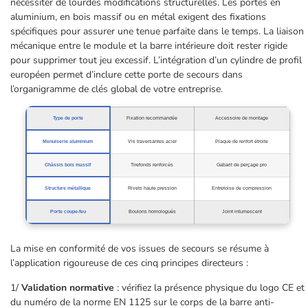
nécessiter de lourdes modifications structurelles. Les portes en
aluminium, en bois massif ou en métal exigent des fixations
spécifiques pour assurer une tenue parfaite dans le temps. La liaison
mécanique entre le module et la barre intérieure doit rester rigide
pour supprimer tout jeu excessif. L’intégration d’un cylindre de profil
européen permet d’inclure cette porte de secours dans
l’organigramme de clés global de votre entreprise.
Type de porte
Fixation recommandée
Accessoire de montage
Menuiserie aluminium
Vis traversantes acier
Plaque de renfort étroite
Châssis bois massif
Tirefonds renforcés
Gabarit de perçage pro
Structure métallique
Rivets haute pression
Entretoise de compression
Porte coupe-feu
Boulons homologués
Joint intumescent
La mise en conformité de vos issues de secours se résume à
l’application rigoureuse de ces cinq principes directeurs :
1/
Validation normative
: vérifiez la présence physique du logo CE et
du numéro de la norme EN 1125 sur le corps de la barre anti-