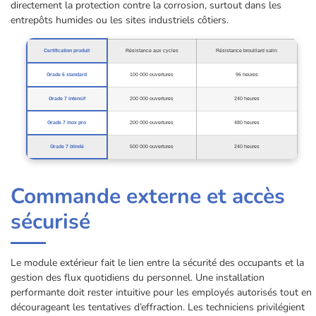
directement la protection contre la corrosion, surtout dans les
entrepôts humides ou les sites industriels côtiers.
Certification produit
Résistance aux cycles
Résistance brouillard salin
Grade 6 standard
100 000 ouvertures
96 heures
Grade 7 intensif
200 000 ouvertures
240 heures
Grade 7 inox pro
200 000 ouvertures
480 heures
Grade 7 blindé
500 000 ouvertures
240 heures
Commande externe et accès
sécurisé
Le module extérieur fait le lien entre la sécurité des occupants et la
gestion des flux quotidiens du personnel. Une installation
performante doit rester intuitive pour les employés autorisés tout en
décourageant les tentatives d’effraction. Les techniciens privilégient