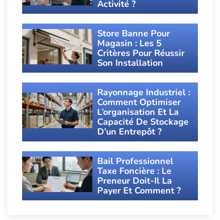
Activité ?
Store Banne Pour
Magasin : Les 5
Critères Pour Réussir
Son Installation
Rayonnage Industriel :
Comment Optimiser
L’organisation Et La
Capacité De Stockage
D’un Entrepôt ?
Bail Professionnel
Taxe Foncière : Le
Preneur Doit-Il La
Payer Et Comment ?