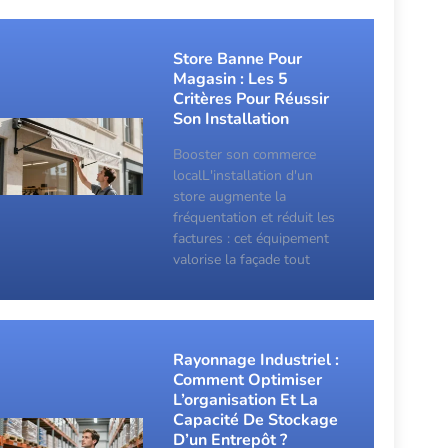
Store Banne Pour
Magasin : Les 5
Critères Pour Réussir
Son Installation
Booster son commerce
localL'installation d'un
store augmente la
fréquentation et réduit les
factures : cet équipement
valorise la façade tout
Rayonnage Industriel :
Comment Optimiser
L’organisation Et La
Capacité De Stockage
D’un Entrepôt ?