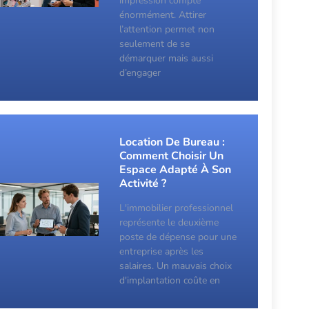
impression compte
énormément. Attirer
l’attention permet non
seulement de se
démarquer mais aussi
d’engager
Location De Bureau :
Comment Choisir Un
Espace Adapté À Son
Activité ?
L'immobilier professionnel
représente le deuxième
poste de dépense pour une
entreprise après les
salaires. Un mauvais choix
d'implantation coûte en