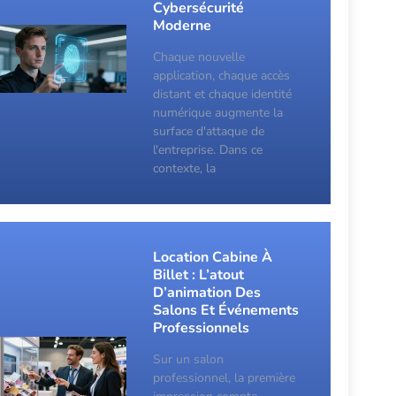
Cybersécurité
Moderne
Chaque nouvelle
application, chaque accès
distant et chaque identité
numérique augmente la
surface d'attaque de
l'entreprise. Dans ce
contexte, la
Location Cabine À
Billet : L’atout
D’animation Des
Salons Et Événements
Professionnels
Sur un salon
professionnel, la première