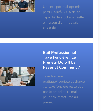
Un entrepôt mal optimisé
perd jusqu'à 30 % de sa
capacité de stockage réelle
en raison d'un mauvais
choix de
Bail Professionnel
Taxe Foncière : Le
Preneur Doit-Il La
Payer Et Comment ?
Taxe foncière
pratiquePropriété et charge
: la taxe foncière reste due
par le propriétaire mais
peut être refacturée au
preneur