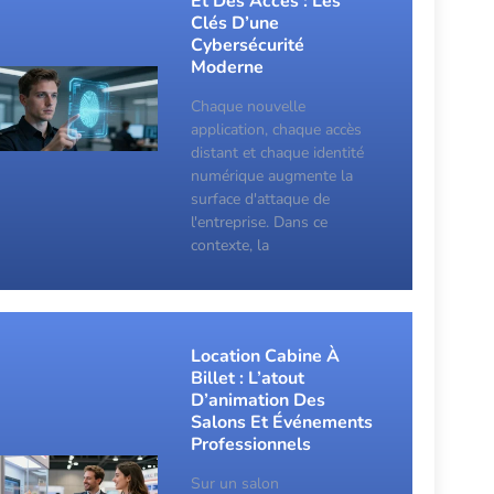
Et Des Accès : Les
Clés D’une
Cybersécurité
Moderne
Chaque nouvelle
application, chaque accès
distant et chaque identité
numérique augmente la
surface d'attaque de
l'entreprise. Dans ce
contexte, la
Location Cabine À
Billet : L’atout
D’animation Des
Salons Et Événements
Professionnels
Sur un salon