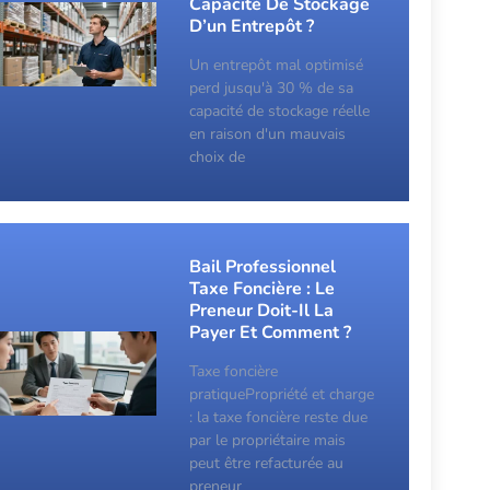
Capacité De Stockage
D’un Entrepôt ?
Un entrepôt mal optimisé
perd jusqu'à 30 % de sa
capacité de stockage réelle
en raison d'un mauvais
choix de
Bail Professionnel
Taxe Foncière : Le
Preneur Doit-Il La
Payer Et Comment ?
Taxe foncière
pratiquePropriété et charge
: la taxe foncière reste due
par le propriétaire mais
peut être refacturée au
preneur