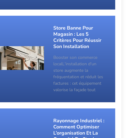
Store Banne Pour
Magasin : Les 5
Critères Pour Réussir
Son Installation
Booster son commerce
localL'installation d'un
store augmente la
fréquentation et réduit les
factures : cet équipement
valorise la façade tout
Rayonnage Industriel :
Comment Optimiser
L’organisation Et La