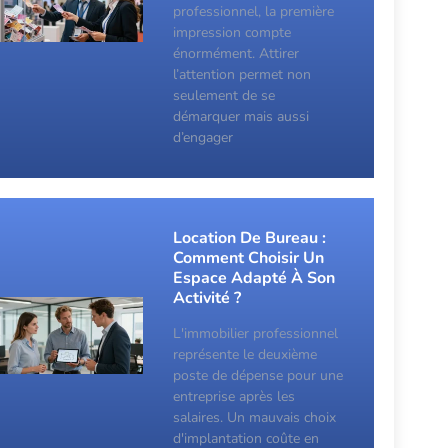
professionnel, la première
impression compte
énormément. Attirer
l’attention permet non
seulement de se
démarquer mais aussi
d’engager
Location De Bureau :
Comment Choisir Un
Espace Adapté À Son
Activité ?
L'immobilier professionnel
représente le deuxième
poste de dépense pour une
entreprise après les
salaires. Un mauvais choix
d'implantation coûte en