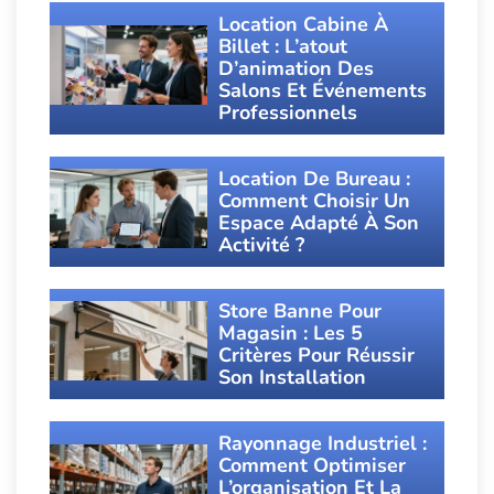
Location Cabine À
Billet : L’atout
D’animation Des
Salons Et Événements
Professionnels
Location De Bureau :
Comment Choisir Un
Espace Adapté À Son
Activité ?
Store Banne Pour
Magasin : Les 5
Critères Pour Réussir
Son Installation
Rayonnage Industriel :
Comment Optimiser
L’organisation Et La