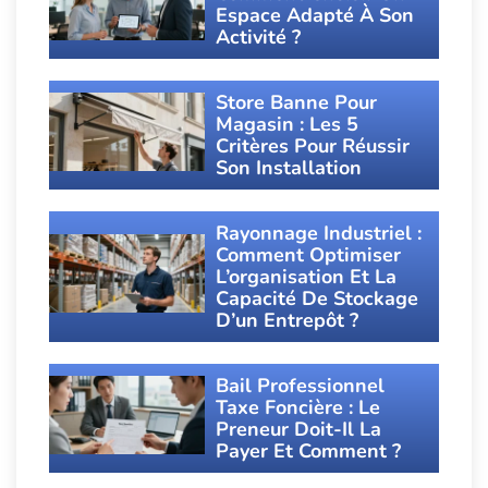
Espace Adapté À Son
Activité ?
Store Banne Pour
Magasin : Les 5
Critères Pour Réussir
Son Installation
Rayonnage Industriel :
Comment Optimiser
L’organisation Et La
Capacité De Stockage
D’un Entrepôt ?
Bail Professionnel
Taxe Foncière : Le
Preneur Doit-Il La
Payer Et Comment ?