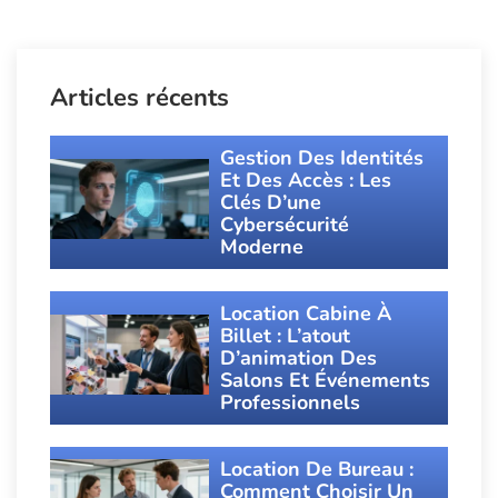
Articles récents
Gestion Des Identités
Et Des Accès : Les
Clés D’une
Cybersécurité
Moderne
Location Cabine À
Billet : L’atout
D’animation Des
Salons Et Événements
Professionnels
Location De Bureau :
Comment Choisir Un