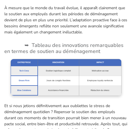
À mesure que le monde du travail évolue, il apparaît clairement que
le soutien aux employés durant les périodes de déménagement
devient de plus en plus une priorité. L’adaptation proactive face à ces
besoins émergents reflète non seulement une avancée significative
mais également un changement inéluctable.
Tableau des innovations remarquables
en termes de soutien au déménagement
ENTREPRISE
INNOVATION
IMPACT
Tech Corp
Soutien logistique complet
Motivation accrue
Green Firm
Jours de congés flexibles
Employee loyalty renforcée
Blue Solutions
Assistance financière
Réduction du stress
Et si nous jetions définitivement aux oubliettes le stress de
déménagement quotidien ? Repenser le soutien des employés
durant ces moments de transition pourrait bien mener à un nouveau
pacte social, entre bien-être et productivité retrouvée. Après tout, qui