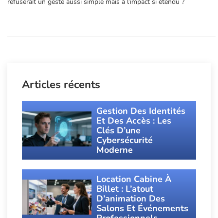
refuserait un geste aussi simple mais à l’impact si étendu ?
Articles récents
Gestion Des Identités
Et Des Accès : Les
Clés D’une
Cybersécurité
Moderne
Location Cabine À
Billet : L’atout
D’animation Des
Salons Et Événements
Professionnels