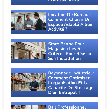
Location De Bureau :
Comment Choisir Un
Espace Adapté À Son
Activité ?
Store Banne Pour
Magasin : Les 5
Critères Pour Réussir
Son Installation
Rayonnage Industriel :
Comment Optimiser
L’organisation Et La
Capacité De Stockage
D’un Entrepôt ?
Bail Professionnel