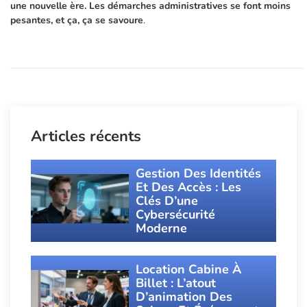
une nouvelle ère. Les démarches administratives se font moins
pesantes, et ça, ça se savoure
.
Articles récents
Gestion Des Identités
Et Des Accès : Les
Clés D’une
Cybersécurité
Moderne
Location Cabine À
Billet : L’atout
D’animation Des