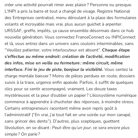
créer une activité pourrait rimer avec plaisir ? Personne ou presque.
L’INPI a pris la barre et tout a changé de visage. Registre National
des Entreprises centralisé, menu déroulant à la place des formulaires
volants et incroyable mais vrai, plus aucun guichet à arpenter.
URSSAF, greffe, impôts, ça cause ensemble désormais dans ce hub
nouvelle génération. Vous connectez FranceConnect ou INPIConnect
et là, vous entrez dans un univers sans couloirs interminables, sans
“Veuillez patienter, votre interlocuteur est absent”.
Chaque étape
s’effectue au même endroit : création de l’activité, modification
des infos, mise en veille ou fermeture : même circuit, même
interface. Fini le jeu de piste, bonjour la visibilité.
Vous sentez la
charge mentale baisser ? Moins de pièces perdues en route, dossiers
suivis à la trace, urgence enfin apaisée. Parfois, il suffit de quelques
clics pour se sentir accompagné, vraiment. Les douze taxes
mystérieuses et la peur d’oublier un papier ? L’écosystème numérique
commence à apprendre à chuchoter des réponses, à moindre stress.
Certains entrepreneurs racontent même avoir repris goût à
l’administratif (“En vrai, j’ai tout fait en une soirée sur mon canapé,
sans grincer des dents”). D’autres, plus sceptiques, guettent
l’évolution, en se disant :
Peut-être qu’un jour, ce sera encore plus
simple ? On parie ?