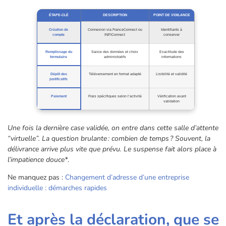
ÉTAPE-CLÉ
DESCRIPTION
POINT DE VIGILANCE
Création de
Connexion via FranceConnect ou
Identifiants à
compte
INPIConnect
conserver
Remplissage du
Saisie des données et choix
Exactitude des
formulaire
administratifs
informations
Dépôt des
Téléversement en format adapté
Lisibilité et validité
justificatifs
Paiement
Frais spécifiques selon l’activité
Vérification avant
validation
Une fois la dernière case validée, on entre dans cette salle d’attente
“virtuelle”. La question brulante : combien de temps ? Souvent, la
délivrance arrive plus vite que prévu. Le suspense fait alors place à
l’impatience douce*
.
Ne manquez pas :
Changement d’adresse d’une entreprise
individuelle : démarches rapides
Et après la déclaration, que se