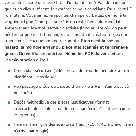
verrouille chaque donnée. Oubli d’un identifiant ? Pas de panique,
quelques clics suffisent, le système se veut conciliant. Puis vient LE
formulaire. Vous aimez remplir les champs ou baillez d’ennui à la
vingtième ligne ? Tant pis, la précision reste l’amie du candidat
entrepreneur. Identité, secteur d’activité (longue liste où l’on peut
hésiter longuement : boulanger ou consultant, créateur de jeux ou
traducteur ?), chaque paramètre compte.
Rien n’est laissé au
hasard : la moindre erreur ou pièce mal scannée et l’engrenage
grince. On vérifie, on anticipe. Même les PDF doivent briller,
l’administration a l’œil.
Connexion sécurisée (aidée en cas de trou de mémoire sur un
identifiant… classique !)
Remplissage précis de chaque champ (le SIRET n’aime pas l’à-
peu-près)
Dépôt méthodique des pièces justificatives (format
irréprochable, lisible, sinon le message “erreur” n’attend jamais
longtemps)
Paiement en ligne des éventuels frais (RCS, RM… à prévoir, rien
n’arrive par magie)