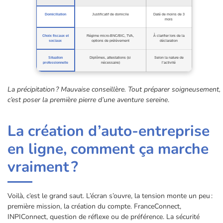
Domiciliation
Justificatif de domicile
Daté de moins de 3
mois
Choix fiscaux et
Régime micro-BNC/BIC, TVA,
À clarifier lors de la
sociaux
options de prélèvement
déclaration
Situation
Diplômes, attestations (si
Selon la nature de
professionnelle
nécessaire)
l’activité
La précipitation ? Mauvaise conseillère. Tout préparer soigneusement,
c’est poser la première pierre d’une aventure sereine
.
La création d’auto-entreprise
en ligne, comment ça marche
vraiment ?
Voilà, c’est le grand saut. L’écran s’ouvre, la tension monte un peu :
première mission, la création du compte. FranceConnect,
INPIConnect, question de réflexe ou de préférence. La sécurité