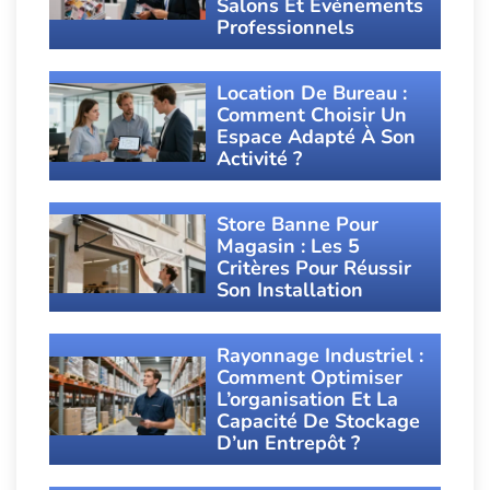
Salons Et Événements
Professionnels
Location De Bureau :
Comment Choisir Un
Espace Adapté À Son
Activité ?
Store Banne Pour
Magasin : Les 5
Critères Pour Réussir
Son Installation
Rayonnage Industriel :
Comment Optimiser
L’organisation Et La
Capacité De Stockage
D’un Entrepôt ?