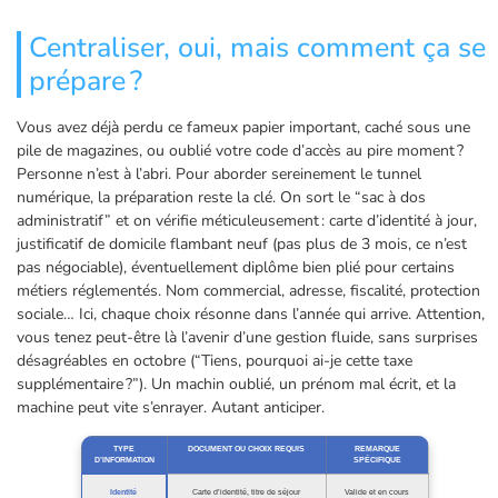
Centraliser, oui, mais comment ça se
prépare ?
Vous avez déjà perdu ce fameux papier important, caché sous une
pile de magazines, ou oublié votre code d’accès au pire moment ?
Personne n’est à l’abri. Pour aborder sereinement le tunnel
numérique, la préparation reste la clé. On sort le “sac à dos
administratif” et on vérifie méticuleusement : carte d’identité à jour,
justificatif de domicile flambant neuf (pas plus de 3 mois, ce n’est
pas négociable), éventuellement diplôme bien plié pour certains
métiers réglementés. Nom commercial, adresse, fiscalité, protection
sociale… Ici, chaque choix résonne dans l’année qui arrive. Attention,
vous tenez peut-être là l’avenir d’une gestion fluide, sans surprises
désagréables en octobre (“Tiens, pourquoi ai-je cette taxe
supplémentaire ?”). Un machin oublié, un prénom mal écrit, et la
machine peut vite s’enrayer. Autant anticiper.
TYPE
DOCUMENT OU CHOIX REQUIS
REMARQUE
D’INFORMATION
SPÉCIFIQUE
Identité
Carte d’identité, titre de séjour
Valide et en cours