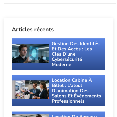
Articles récents
Gestion Des Identités
Et Des Accès : Les
Clés D’une
Cybersécurité
Moderne
Location Cabine À
Billet : L’atout
D’animation Des
Salons Et Événements
Professionnels
Location De Bureau :