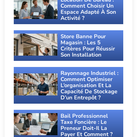
Comment Choisir Un
Espace Adapté À Son
Activité ?
Store Banne Pour
Magasin : Les 5
Critères Pour Réussir
Son Installation
Rayonnage Industriel :
Comment Optimiser
L’organisation Et La
Capacité De Stockage
D’un Entrepôt ?
Bail Professionnel
Taxe Foncière : Le
Preneur Doit-Il La
Payer Et Comment ?