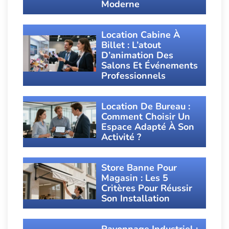
Moderne
Location Cabine À
Billet : L’atout
D’animation Des
Salons Et Événements
Professionnels
Location De Bureau :
Comment Choisir Un
Espace Adapté À Son
Activité ?
Store Banne Pour
Magasin : Les 5
Critères Pour Réussir
Son Installation
Rayonnage Industriel :