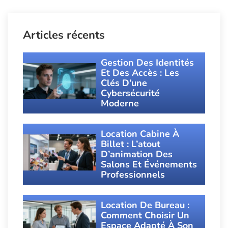
Articles récents
Gestion Des Identités
Et Des Accès : Les
Clés D’une
Cybersécurité
Moderne
Location Cabine À
Billet : L’atout
D’animation Des
Salons Et Événements
Professionnels
Location De Bureau :
Comment Choisir Un
Espace Adapté À Son