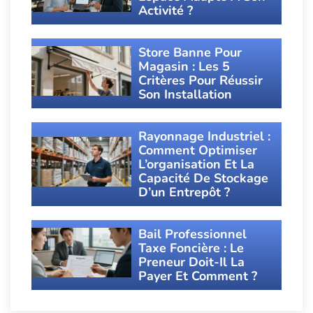
Activité ?
Store Banne Pour
Magasin : Les 5
Critères Pour Réussir
Son Installation
Rayonnage Industriel :
Comment Optimiser
L’organisation Et La
Capacité De Stockage
D’un Entrepôt ?
Bail Professionnel
Taxe Foncière : Le
Preneur Doit-Il La
Payer Et Comment ?