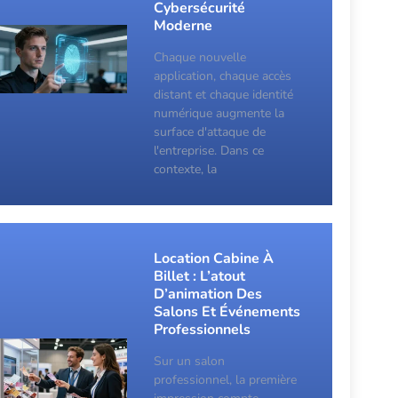
Cybersécurité
Moderne
Chaque nouvelle
application, chaque accès
distant et chaque identité
numérique augmente la
surface d'attaque de
l'entreprise. Dans ce
contexte, la
Location Cabine À
Billet : L’atout
D’animation Des
Salons Et Événements
Professionnels
Sur un salon
professionnel, la première