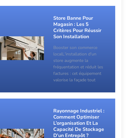
Store Banne Pour
Magasin : Les 5
Critères Pour Réussir
Son Installation
Booster son commerce
localL'installation d'un
store augmente la
fréquentation et réduit les
factures : cet équipement
valorise la façade tout
Rayonnage Industriel :
Comment Optimiser
L’organisation Et La
Capacité De Stockage
D’un Entrepôt ?