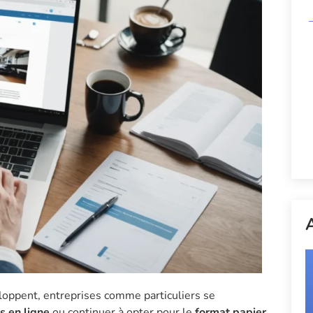
A
loppent, entreprises comme particuliers se
s en ligne
ou continuer à opter pour le
format papier
.