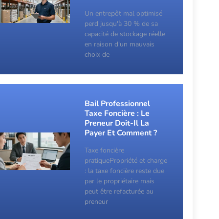
Un entrepôt mal optimisé
perd jusqu'à 30 % de sa
capacité de stockage réelle
en raison d'un mauvais
choix de
Bail Professionnel
Taxe Foncière : Le
Preneur Doit-Il La
Payer Et Comment ?
Taxe foncière
pratiquePropriété et charge
: la taxe foncière reste due
par le propriétaire mais
peut être refacturée au
preneur