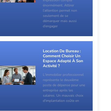
impression compte
énormément. Attirer
l’attention permet non
seulement de se
démarquer mais aussi
d’engager
Location De Bureau :
Comment Choisir Un
Espace Adapté À Son
Activité ?
L'immobilier professionnel
représente le deuxième
poste de dépense pour une
entreprise après les
salaires. Un mauvais choix
d'implantation coûte en