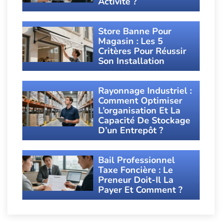
Activité ?
Store Banne Pour
Magasin : Les 5
Critères Pour Réussir
Son Installation
Rayonnage Industriel :
Comment Optimiser
L’organisation Et La
Capacité De Stockage
D’un Entrepôt ?
Bail Professionnel
Taxe Foncière : Le
Preneur Doit-Il La
Payer Et Comment ?