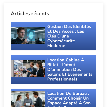
Articles récents
Gestion Des Identités
Et Des Accès : Les
Clés D’une
Cybersécurité
Moderne
Location Cabine À
Billet : L’atout
D’animation Des
Salons Et Événements
Professionnels
Location De Bureau :
Comment Choisir Un
Espace Adapté À Son